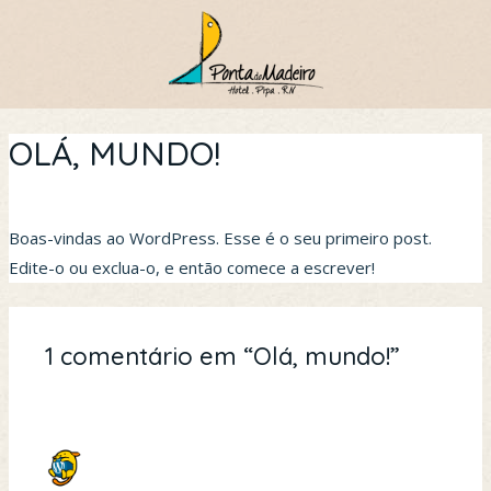
Ir
para
o
conteúdo
OLÁ, MUNDO!
1 Comentário
/
Sem categoria
/ Por
daniel
Boas-vindas ao WordPress. Esse é o seu primeiro post.
Edite-o ou exclua-o, e então comece a escrever!
1 comentário em “Olá, mundo!”
UM COMENTARISTA DO WORDPRESS
16 DE SETEMBRO DE 2024 EM 08:59